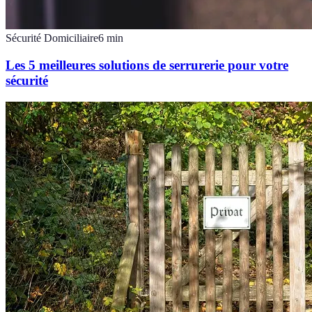
Sécurité Domiciliaire
6
min
Les 5 meilleures solutions de serrurerie pour votre
sécurité