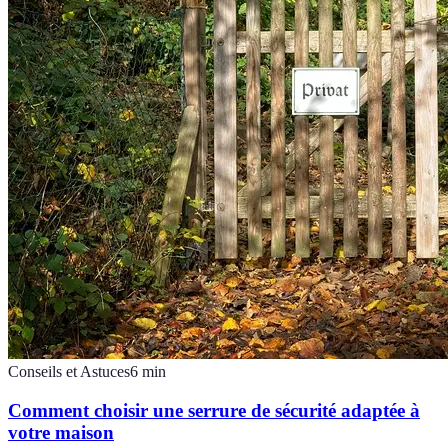
Conseils et Astuces
6
min
Comment choisir une serrure de sécurité adaptée à
votre maison