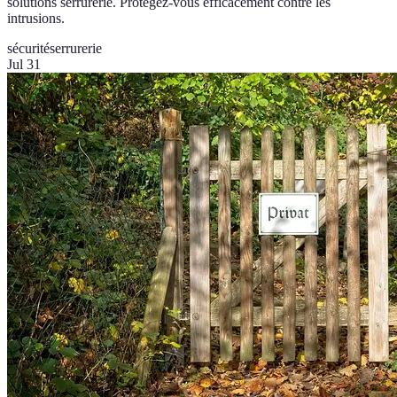
solutions serrurerie. Protégez-vous efficacement contre les
intrusions.
sécurité
serrurerie
Jul 31