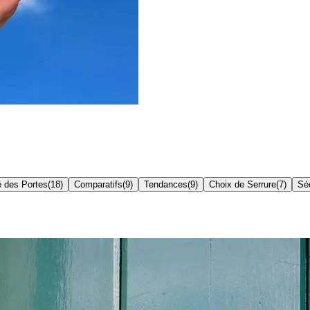
é des Portes
(
18
)
Comparatifs
(
9
)
Tendances
(
9
)
Choix de Serrure
(
7
)
Séc