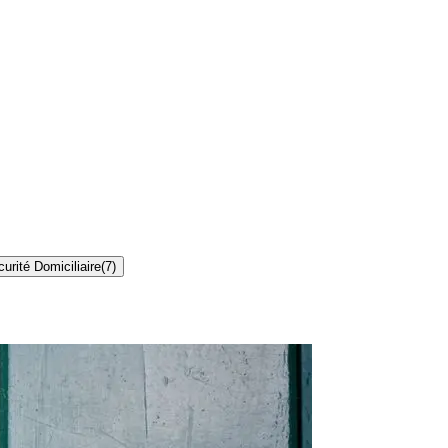
urité Domiciliaire
(
7
)