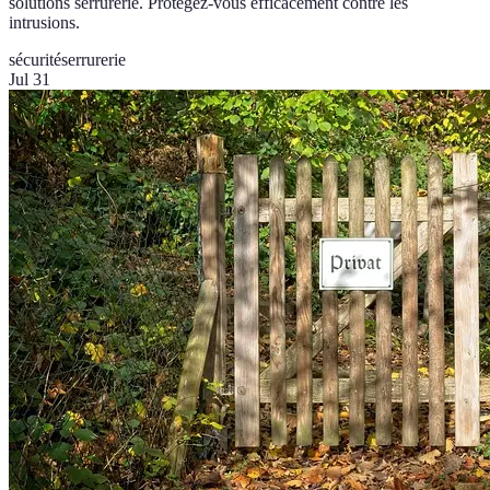
solutions serrurerie. Protégez-vous efficacement contre les
intrusions.
sécurité
serrurerie
Jul 31