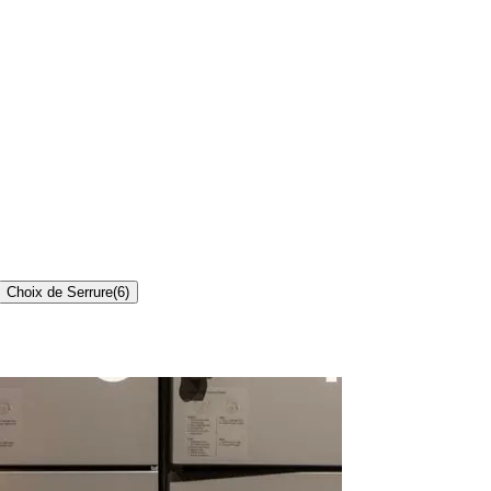
Choix de Serrure
(
6
)