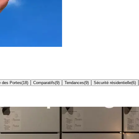
é des Portes
(
18
)
Comparatifs
(
9
)
Tendances
(
9
)
Sécurité résidentielle
(
6
)