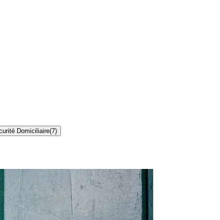
urité Domiciliaire
(
7
)