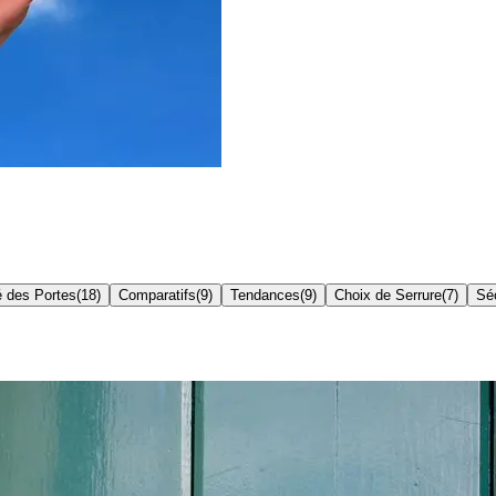
é des Portes
(
18
)
Comparatifs
(
9
)
Tendances
(
9
)
Choix de Serrure
(
7
)
Séc