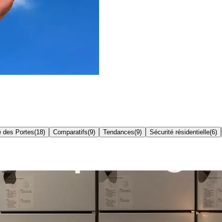
é des Portes
(
18
)
Comparatifs
(
9
)
Tendances
(
9
)
Sécurité résidentielle
(
6
)