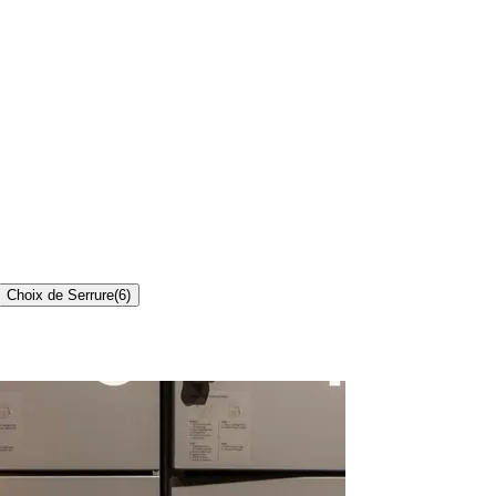
Choix de Serrure
(
6
)