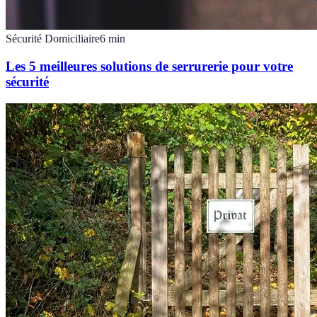
Sécurité Domiciliaire
6
min
Les 5 meilleures solutions de serrurerie pour votre
sécurité