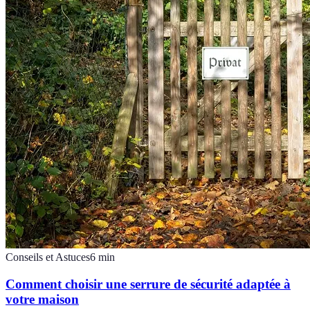
Conseils et Astuces
6
min
Comment choisir une serrure de sécurité adaptée à
votre maison