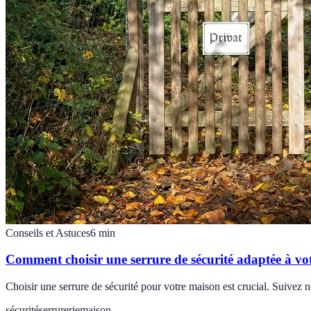
Conseils et Astuces
6
min
Comment choisir une serrure de sécurité adaptée à vo
Choisir une serrure de sécurité pour votre maison est crucial. Suivez no
sécurité
serrurerie
maison