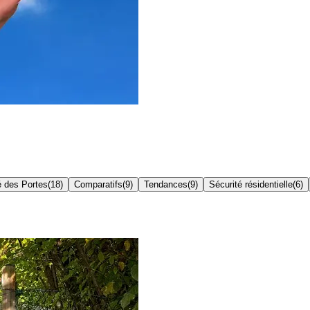
é des Portes
(
18
)
Comparatifs
(
9
)
Tendances
(
9
)
Sécurité résidentielle
(
6
)