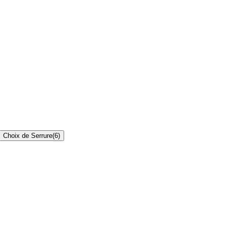
Choix de Serrure
(
6
)