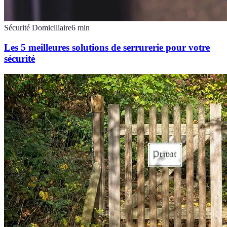
Sécurité Domiciliaire
6
min
Les 5 meilleures solutions de serrurerie pour votre
sécurité