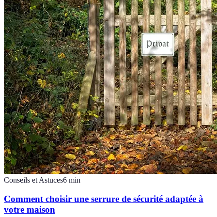
Conseils et Astuces
6
min
Comment choisir une serrure de sécurité adaptée à
votre maison