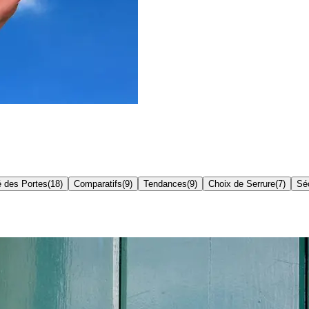
é des Portes
(
18
)
Comparatifs
(
9
)
Tendances
(
9
)
Choix de Serrure
(
7
)
Séc