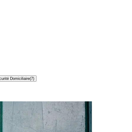
urité Domiciliaire
(
7
)