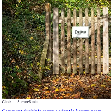
Choix de Serrure
6
min