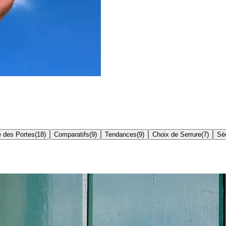
é des Portes
(
18
)
Comparatifs
(
9
)
Tendances
(
9
)
Choix de Serrure
(
7
)
Séc