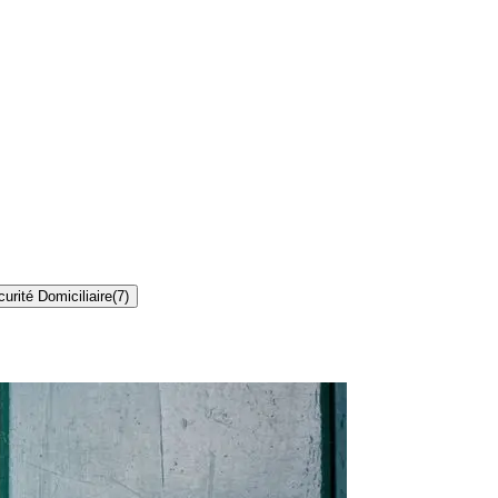
urité Domiciliaire
(
7
)