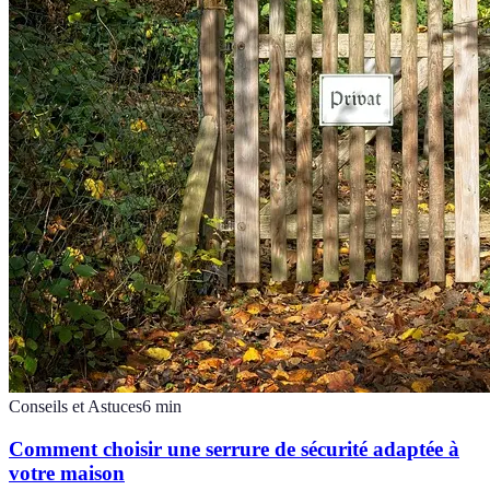
Conseils et Astuces
6
min
Comment choisir une serrure de sécurité adaptée à
votre maison