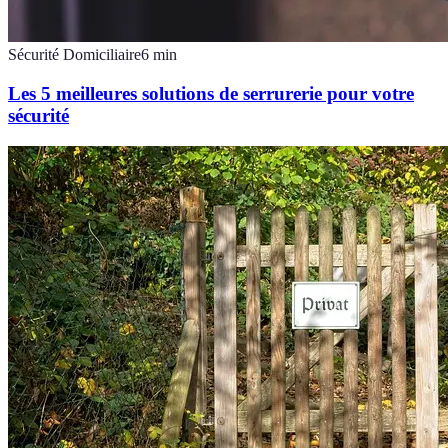
Sécurité Domiciliaire
6
min
Les 5 meilleures solutions de serrurerie pour votre
sécurité