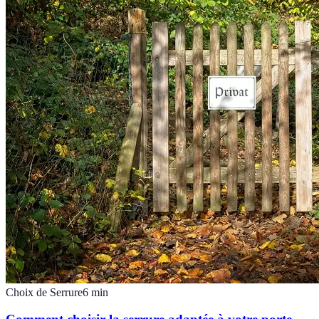
Choix de Serrure
6
min