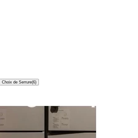
Choix de Serrure
(
6
)