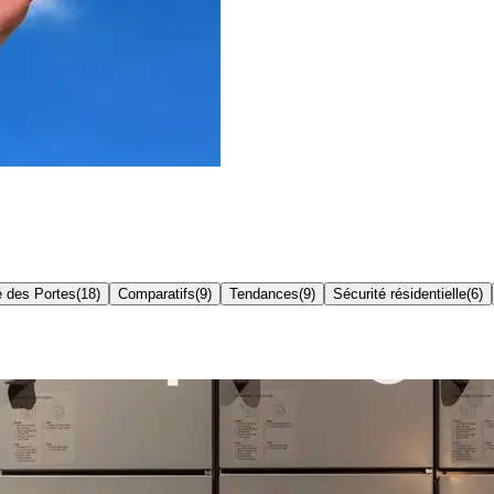
é des Portes
(
18
)
Comparatifs
(
9
)
Tendances
(
9
)
Sécurité résidentielle
(
6
)