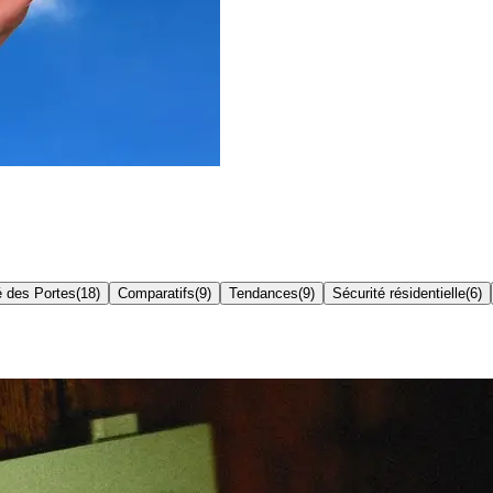
é des Portes
(
18
)
Comparatifs
(
9
)
Tendances
(
9
)
Sécurité résidentielle
(
6
)