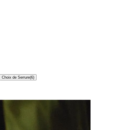
Choix de Serrure
(
6
)