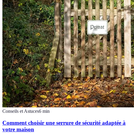
Conseils et Astuces
6
min
Comment choisir une serrure de sécurité adaptée à
votre maison