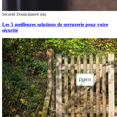
Sécurité Domiciliaire
6
min
Les 5 meilleures solutions de serrurerie pour votre
sécurité