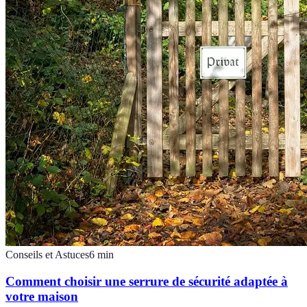
Conseils et Astuces
6
min
Comment choisir une serrure de sécurité adaptée à
votre maison