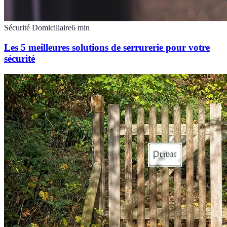
Sécurité Domiciliaire
6
min
Les 5 meilleures solutions de serrurerie pour votre
sécurité