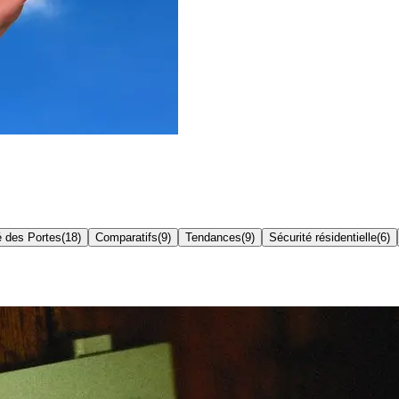
é des Portes
(
18
)
Comparatifs
(
9
)
Tendances
(
9
)
Sécurité résidentielle
(
6
)