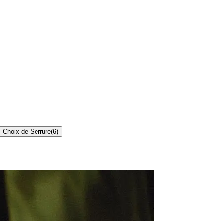
Choix de Serrure
(
6
)