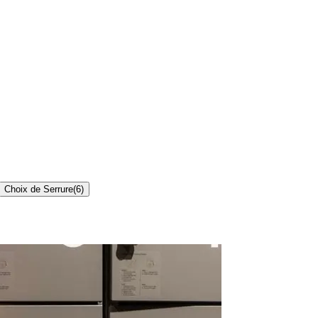
Choix de Serrure
(
6
)