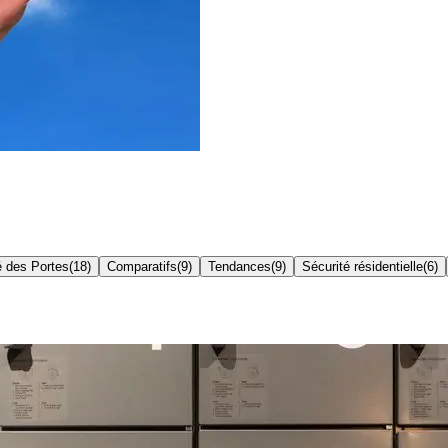
é des Portes
(
18
)
Comparatifs
(
9
)
Tendances
(
9
)
Sécurité résidentielle
(
6
)