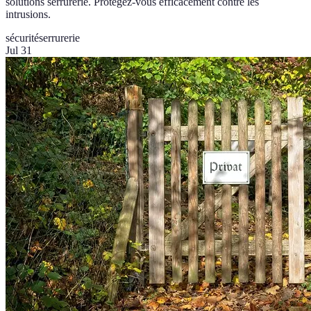
solutions serrurerie. Protégez-vous efficacement contre les
intrusions.
sécurité
serrurerie
Jul 31