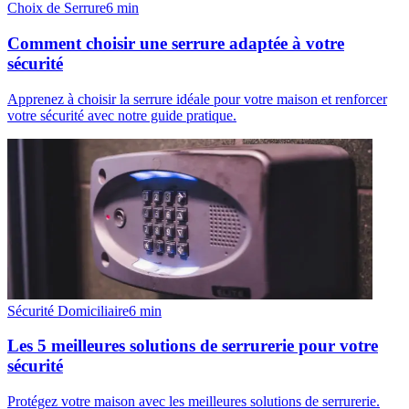
Choix de Serrure
6
min
Comment choisir une serrure adaptée à votre
sécurité
Apprenez à choisir la serrure idéale pour votre maison et renforcer
votre sécurité avec notre guide pratique.
Sécurité Domiciliaire
6
min
Les 5 meilleures solutions de serrurerie pour votre
sécurité
Protégez votre maison avec les meilleures solutions de serrurerie.