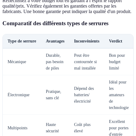
Réfléchissez à votre budget tout en gardant à l’esprit le rapport
qualité/prix. Vérifiez également les garanties offertes par les
fabricants. Une bonne garantie peut indiquer la qualité d'un produit.
Comparatif des différents types de serrures
Type de serrure
Avantages
Inconvénients
Verdict
Durable,
Peut être
Bon pour
Mécanique
pas besoin
contournée si
budget
de piles
mal installée
limité
Idéal pour
Dépend des
les
Pratique,
Électronique
batteries/
amateurs
sans clé
électricité
de
technologie
Excellent
Haute
Coût plus
Multipoints
pour portes
sécurité
élevé
d'entrée