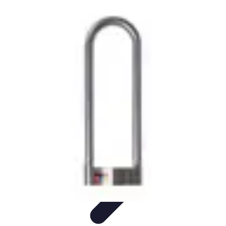
Solutions Serrurerie
Conseils de Sécurité
Sécurité Domiciliaire
Sécurité
Sécurité à
domicile
Conseils d'achat
Solutions Serrurerie