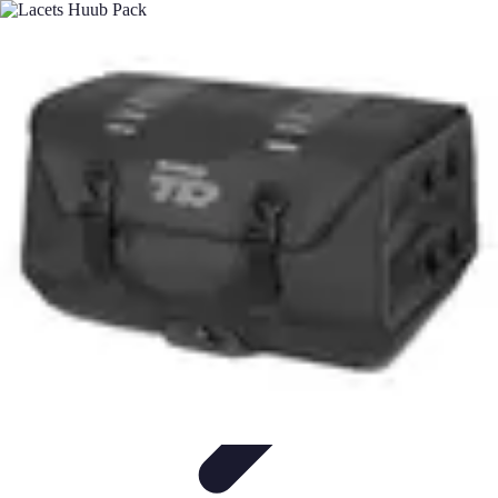
Solutions Serrurerie
Conseils de Sécurité
Sécurité Domiciliaire
Sécurité
Sécurité à
domicile
Conseils d'achat
Solutions Serrurerie