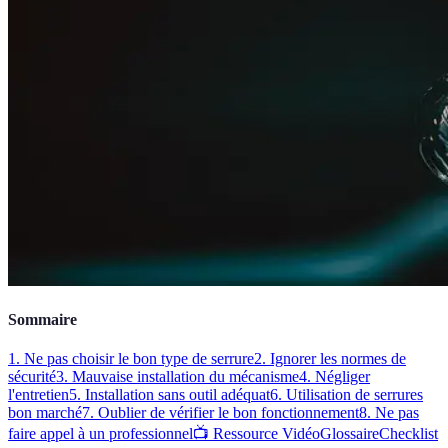
Sommaire
1. Ne pas choisir le bon type de serrure
2. Ignorer les normes de
sécurité
3. Mauvaise installation du mécanisme
4. Négliger
l'entretien
5. Installation sans outil adéquat
6. Utilisation de serrures
bon marché
7. Oublier de vérifier le bon fonctionnement
8. Ne pas
faire appel à un professionnel
📺 Ressource Vidéo
Glossaire
Checklist