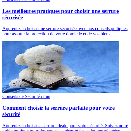
Les meilleures pratiques pour choisir une serrure
sécurisée
Apprenez à choisir une serrure sécurisée avec nos conseils pratiques
pour assurer la protection de votre domicile et de vos biens.
Conseils de Sécurité
5
min
Comment choisir la serrure parfaite pour votre
sécurité
Apprenez à choisir la serrure idéale pour votre sécurité. Suivez notre
guide pratique pour des conseils avisés et des solutions adaptées.