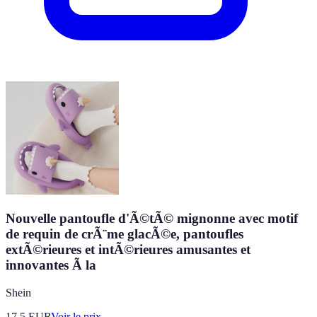
Nouvelle pantoufle d'Ã©tÃ© mignonne avec motif
de requin de crÃ¨me glacÃ©e, pantoufles
extÃ©rieures et intÃ©rieures amusantes et
innovantes Ã la
Shein
17.5
EUR
Voir le prix