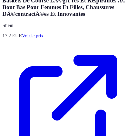
Baskets De Course LÃ©gÃ¨res Et Respirantes Ã€
Bout Bas Pour Femmes Et Filles, Chaussures
DÃ©contractÃ©es Et Innovantes
Shein
17.2
EUR
Voir le prix