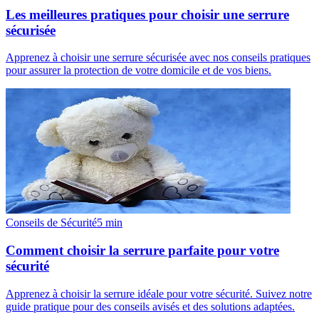
Les meilleures pratiques pour choisir une serrure
sécurisée
Apprenez à choisir une serrure sécurisée avec nos conseils pratiques
pour assurer la protection de votre domicile et de vos biens.
Conseils de Sécurité
5
min
Comment choisir la serrure parfaite pour votre
sécurité
Apprenez à choisir la serrure idéale pour votre sécurité. Suivez notre
guide pratique pour des conseils avisés et des solutions adaptées.