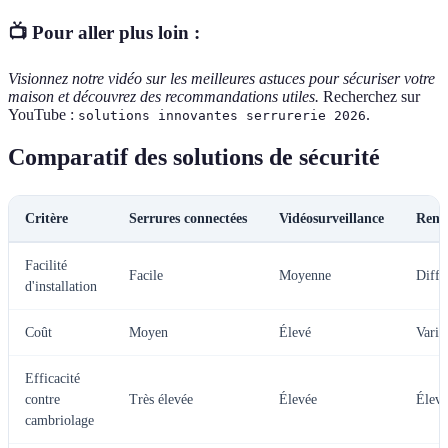
📺 Pour aller plus loin :
Visionnez notre vidéo sur les meilleures astuces pour sécuriser votre
maison et découvrez des recommandations utiles.
Recherchez sur
YouTube :
.
solutions innovantes serrurerie 2026
Comparatif des solutions de sécurité
Critère
Serrures connectées
Vidéosurveillance
Renf
Facilité
Facile
Moyenne
Diffic
d'installation
Coût
Moyen
Élevé
Varia
Efficacité
contre
Très élevée
Élevée
Élevé
cambriolage