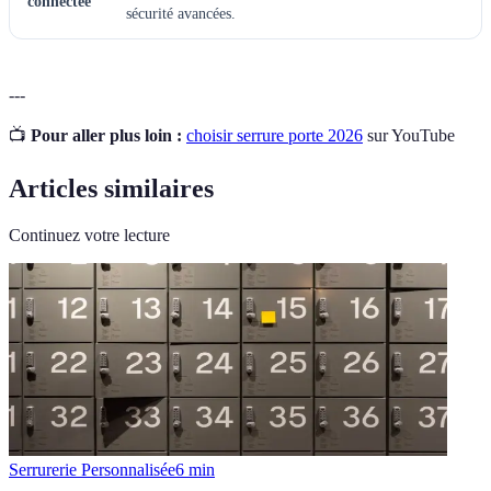
connectée
sécurité avancées.
---
📺
Pour aller plus loin :
choisir serrure porte 2026
sur YouTube
Articles similaires
Continuez votre lecture
Serrurerie Personnalisée
6
min