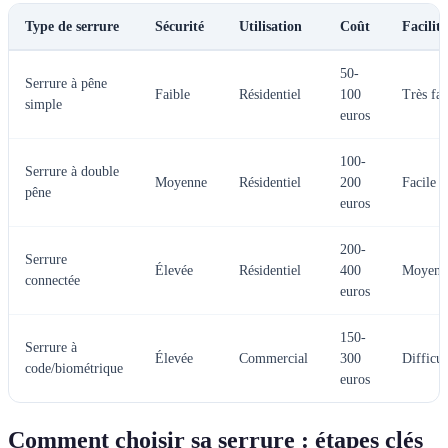
Type de serrure
Sécurité
Utilisation
Coût
Facilité
50-
Serrure à pêne
Faible
Résidentiel
100
Très fac
simple
euros
100-
Serrure à double
Moyenne
Résidentiel
200
Facile
pêne
euros
200-
Serrure
Élevée
Résidentiel
400
Moyenne
connectée
euros
150-
Serrure à
Élevée
Commercial
300
Difficul
code/biométrique
euros
Comment choisir sa serrure : étapes clés