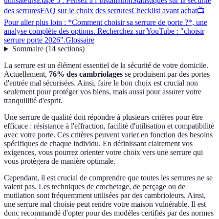
utilisateurs
Étape 5 : Pensez à l’installation
Statistiques sur la sécurité
des serrures
FAQ sur le choix des serrures
Checklist avant achat
📺
Pour aller plus loin : *Comment choisir sa serrure de porte ?*, une
analyse complète des options. Recherchez sur YouTube : "choisir
serrure porte 2026".
Glossaire
Sommaire
(
14
sections
)
La serrure est un élément essentiel de la sécurité de votre domicile.
Actuellement,
76% des cambriolages
se produisent par des portes
d'entrée mal sécurisées. Ainsi, faire le bon choix est crucial non
seulement pour protéger vos biens, mais aussi pour assurer votre
tranquillité d'esprit.
Une serrure de qualité doit répondre à plusieurs critères pour être
efficace : résistance à l'effraction, facilité d'utilisation et compatibilité
avec votre porte. Ces critères peuvent varier en fonction des besoins
spécifiques de chaque individu. En définissant clairement vos
exigences, vous pourrez orienter votre choix vers une serrure qui
vous protègera de manière optimale.
Cependant, il est crucial de comprendre que toutes les serrures ne se
valent pas. Les techniques de crochetage, de perçage ou de
mutilation sont fréquemment utilisées par des cambrioleurs. Ainsi,
une serrure mal choisie peut rendre votre maison vulnérable. Il est
donc recommandé d'opter pour des modèles certifiés par des normes