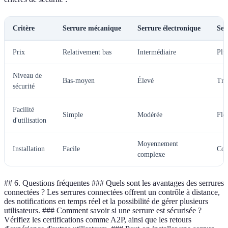
Critère
Serrure mécanique
Serrure électronique
Ser
Prix
Relativement bas
Intermédiaire
Plu
Niveau de
Bas-moyen
Élevé
Trè
sécurité
Facilité
Simple
Modérée
Fle
d'utilisation
Moyennement
Installation
Facile
Com
complexe
## 6. Questions fréquentes ### Quels sont les avantages des serrures
connectées ? Les serrures connectées offrent un contrôle à distance,
des notifications en temps réel et la possibilité de gérer plusieurs
utilisateurs. ### Comment savoir si une serrure est sécurisée ?
Vérifiez les certifications comme A2P, ainsi que les retours