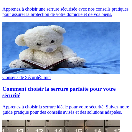
Apprenez à choisir une serrure sécurisée avec nos conseils pratiques
pour assurer la protection de votre domicile et de vos biens.
Conseils de Sécurité
5
min
Comment choisir la serrure parfaite pour votre
sécurité
Apprenez à choisir la serrure idéale pour votre sécurité. Suivez notre
guide pratique pour des conseils avisés et des solutions adaptées.