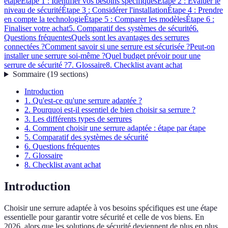
étape
Étape 1 : Identifier vos besoins spécifiques
Étape 2 : Évaluer le
niveau de sécurité
Étape 3 : Considérer l'installation
Étape 4 : Prendre
en compte la technologie
Étape 5 : Comparer les modèles
Étape 6 :
Finaliser votre achat
5. Comparatif des systèmes de sécurité
6.
Questions fréquentes
Quels sont les avantages des serrures
connectées ?
Comment savoir si une serrure est sécurisée ?
Peut-on
installer une serrure soi-même ?
Quel budget prévoir pour une
serrure de sécurité ?
7. Glossaire
8. Checklist avant achat
Sommaire
(
19
sections
)
Introduction
1. Qu'est-ce qu'une serrure adaptée ?
2. Pourquoi est-il essentiel de bien choisir sa serrure ?
3. Les différents types de serrures
4. Comment choisir une serrure adaptée : étape par étape
5. Comparatif des systèmes de sécurité
6. Questions fréquentes
7. Glossaire
8. Checklist avant achat
Introduction
Choisir une serrure adaptée à vos besoins spécifiques est une étape
essentielle pour garantir votre sécurité et celle de vos biens. En
2026, alors que les solutions de sécurité deviennent de plus en plus