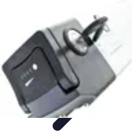
Solutions Serrurerie
Conseils de Sécurité
Sécurité Domiciliaire
Sécurité
Sécurité à
domicile
Conseils d'achat
Solutions Serrurerie