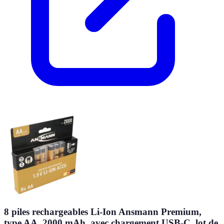
8 piles rechargeables Li-Ion Ansmann Premium,
type AA, 2000 mAh, avec chargement USB-C, lot de