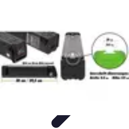
Solutions Serrurerie
Conseils de Sécurité
Sécurité Domiciliaire
Sécurité
Sécurité à
domicile
Conseils d'achat
Solutions Serrurerie