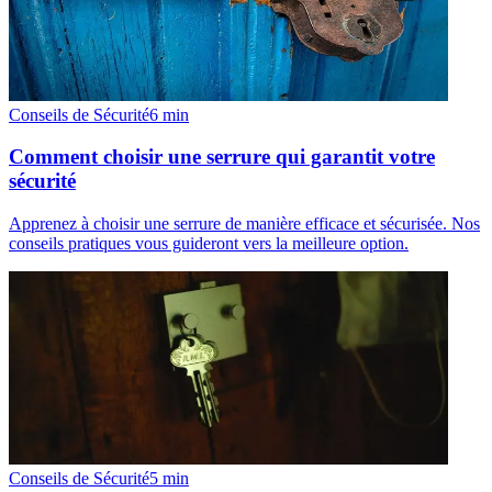
Conseils de Sécurité
6
min
Comment choisir une serrure qui garantit votre
sécurité
Apprenez à choisir une serrure de manière efficace et sécurisée. Nos
conseils pratiques vous guideront vers la meilleure option.
Conseils de Sécurité
5
min