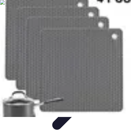
Solutions Serrurerie
Conseils de Sécurité
Sécurité Domiciliaire
Sécurité
Sécurité à
domicile
Conseils d'achat
Solutions Serrurerie