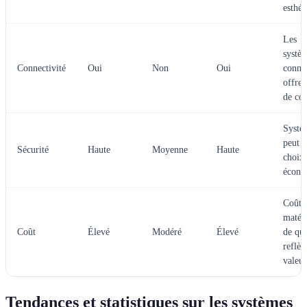
esthét
Les
systè
Connectivité
Oui
Non
Oui
conne
offren
de con
Systè
peut ê
Sécurité
Haute
Moyenne
Haute
choix 
écono
Coût 
matér
Coût
Élevé
Modéré
Élevé
de qua
reflète
valeur
Tendances et statistiques sur les systèmes