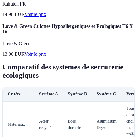
Rakuten FR
14.98
EUR
Voir le prix
Love & Green Culottes Hypoallergéniques et Écologiques T6 X
16
Love & Green
13.00
EUR
Voir le prix
Comparatif des systèmes de serrurerie
écologiques
Critère
Système A
Système B
Système C
Verdi
Tous 
durabl
Acier
Bois
Aluminium
choix 
Matériaux
recyclé
durable
léger
les
préfér