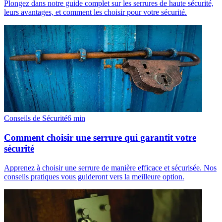
Plongez dans notre guide complet sur les serrures de haute sécurité,
leurs avantages, et comment les choisir pour votre sécurité.
Conseils de Sécurité
6
min
Comment choisir une serrure qui garantit votre
sécurité
Apprenez à choisir une serrure de manière efficace et sécurisée. Nos
conseils pratiques vous guideront vers la meilleure option.