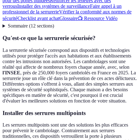
pour des portes blindées
Renforcer les fenêtres avec des
verrous
Installer des systèmes de surveillance
Faire appel à un
professionnel de la serrurerie
Vérifier la conformité aux normes de
sécurité
Checklist avant achat
Glossaire
📺 Ressource Vidéo
Sommaire
(
12
sections
)
Qu'est-ce que la serrurerie sécurisée?
La serrurerie sécurisée correspond aux dispositifs et technologies
utilisés pour protéger l'accès aux habitations et aux établissements
contre les intrusions non autorisées. Les cambriolages sont une
réalité qui affecte de nombreux foyers chaque année, avec, selon
l'INSEE
, près de 250,000 foyers cambriolés en France en 2025. La
serrurerie joue un rôle clé dans la prévention de ces actes délictueux.
Différentes options s'offrent à vous, allant des simples serrures aux
systèmes de sécurité sophistiqués. Chaque maison a des besoins
spécifiques en matière de sécurité, c'est pourquoi il est crucial
d'évaluer les meilleures solutions en fonction de votre situation.
Installer des serrures multipoints
Les serrures multipoints sont une des solutions les plus efficaces
pour prévenir le cambriolage. Contrairement aux serrures
traditionnelles, ces dispositifs verrouillent la porte à plusieurs