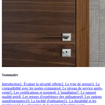
Sommaire
Introduction
1. Évaluer la sécurité offerte
2. Le type de serrure
3. La
compatibilité avec les portes existantes
4. Le niveau de service après-
vente
5. Les certifications et normes
6. L’installation
7. Le rapport
qualité-prix
8. Les retours d'expérience des utilisateurs
9. Les options
supplémentaires
10. La facilité d'utilisation
11. La durabilité et les