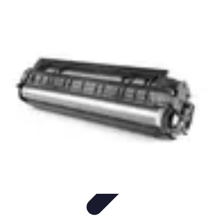
Solutions Serrurerie
Conseils de Sécurité
Sécurité Domiciliaire
Sécurité
Sécurité à
domicile
Conseils d'achat
Solutions Serrurerie