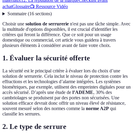
matériaux
12. La réputation de la marque
Checklist avant
achat
Glossaire
📺 Ressource Vidéo
Sommaire
(
16
sections
)
Choisir une
solution de serrurerie
n'est pas une tâche simple. Avec
la multitude d'options disponibles, il est crucial d'identifier les
critères qui feront la différence. Que ce soit pour un usage
domestique ou commercial, cet article vous guidera à travers
plusieurs éléments à considérer avant de faire votre choix.
1. Évaluer la sécurité offerte
La sécurité est le principal critère à évaluer lors du choix d’une
solution de serrurerie. Cela inclut le niveau de protection contre les
effractions et les technologies d’alarme intégrées. Les systèmes
biométriques, par exemple, utilisent des empreintes digitales pour un
accès sécurisé. D’après une étude de
l’ADEME
, 30% des
cambriolages se produisent par des portes non sécurisées. Une
solution efficace devrait donc offrir un niveau élevé de résistance,
souvent mesuré selon des normes comme la
norme A2P
qui
classifie les serrures.
2. Le type de serrure