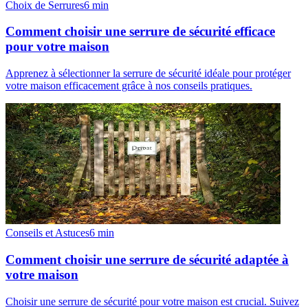
Choix de Serrures
6
min
Comment choisir une serrure de sécurité efficace
pour votre maison
Apprenez à sélectionner la serrure de sécurité idéale pour protéger
votre maison efficacement grâce à nos conseils pratiques.
Conseils et Astuces
6
min
Comment choisir une serrure de sécurité adaptée à
votre maison
Choisir une serrure de sécurité pour votre maison est crucial. Suivez