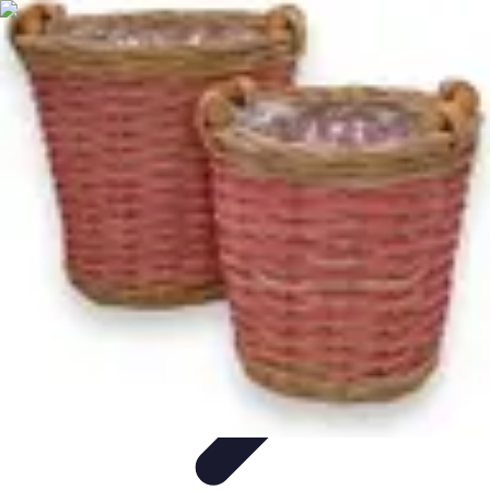
Solutions Serrurerie
Conseils de Sécurité
Sécurité Domiciliaire
Sécurité
Sécurité à
domicile
Conseils d'achat
Solutions Serrurerie