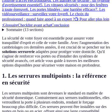
contrôle d'accès électroniques
4. Les alarmes de sécurité : un système
d'avertissement essentiel
5. Les vitrages sécurisés : pour des fenêtres
à toute épreuve
6. Les portes blindées : une barrière efficace
7. Les
vidéosurveillance : surveillez votre foyer
8. Le choix du
professionnel : quand faire appel à un expert ?
📺 Pour aller plus loin
:
Glossaire
Checklist avant achat
Conclusion
Sommaire
(
13
sections
)
La sécurité de votre foyer est essentielle pour assurer votre
tranquillité d'esprit et celle de votre famille. Avec l'augmentation des
cambriolages ces dernières années, il est crucial de se pencher sur les
solutions serrurerie
adaptées pour protéger votre domicile. Qu'il
s'agisse de renforcer vos portes ou d'installer des systèmes de
sécurité avancés, cet article vous guide à travers les meilleures
options disponibles pour sécuriser votre maison en profondeur.
1. Les serrures multipoints : la référence
en sécurité
Les serrures multipoints sont devenues le standard en matière de
sécurité domestique. Contrairement aux serrures traditionnelles, elles
verrouillent la porte à plusieurs endroits, rendant le forçage
beaucoup plus difficile. Ces serrures peuvent être installées sur des
portes en bois ou en acier, offrant ainsi une large compatibilité.