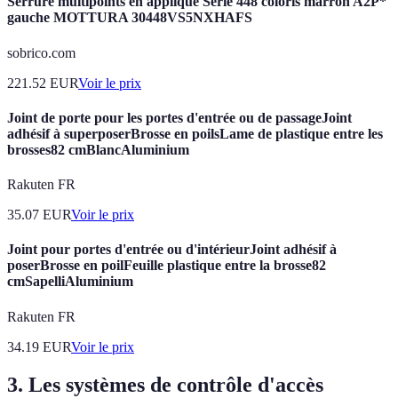
Serrure multipoints en applique Série 448 coloris marron A2P*
gauche MOTTURA 30448VS5NXHAFS
sobrico.com
221.52
EUR
Voir le prix
Joint de porte pour les portes d'entrée ou de passageJoint
adhésif à superposerBrosse en poilsLame de plastique entre les
brosses82 cmBlancAluminium
Rakuten FR
35.07
EUR
Voir le prix
Joint pour portes d'entrée ou d'intérieurJoint adhésif à
poserBrosse en poilFeuille plastique entre la brosse82
cmSapelliAluminium
Rakuten FR
34.19
EUR
Voir le prix
3. Les systèmes de contrôle d'accès