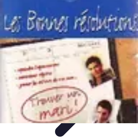
Solutions Serrurerie
Conseils de Sécurité
Sécurité Domiciliaire
Sécurité
Sécurité à
domicile
Conseils d'achat
Solutions Serrurerie