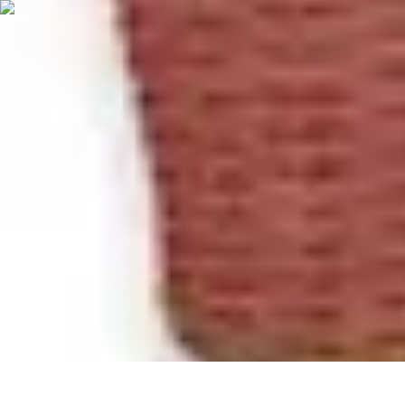
Solutions Serrurerie
Conseils de Sécurité
Sécurité Domiciliaire
Sécurité
Sécurité à domicile
C
Solutions Serrurerie