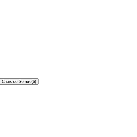
Choix de Serrure
(
6
)