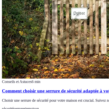
Conseils et Astuces
6
min
Comment choisir une serrure de sécurité adaptée à vo
Choisir une serrure de sécurité pour votre maison est crucial. Suivez no
sécurité
serrurerie
maison