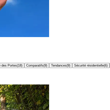
é des Portes
(
18
)
Comparatifs
(
9
)
Tendances
(
9
)
Sécurité résidentielle
(
6
)